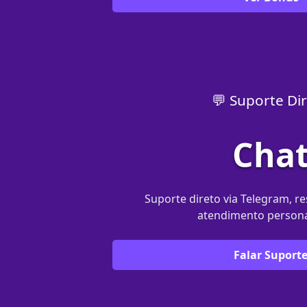
💬 Suporte Di
Cha
Suporte direto via Telegram, r
atendimento persona
Falar Suport