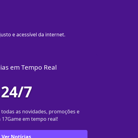
sto e acessível da internet.
cias em Tempo Real
24/7
e todas as novidades, promoções e
a 17Game em tempo real!
Ver Notícias