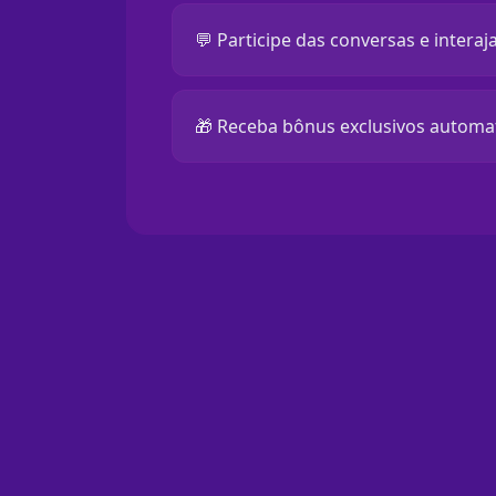
💬 Participe das conversas e interaj
🎁 Receba bônus exclusivos autom