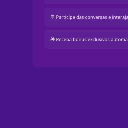
💬 Participe das conversas e interaj
🎁 Receba bônus exclusivos autom