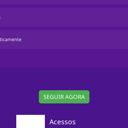
a
aticamente
SEGUIR AGORA
Acessos