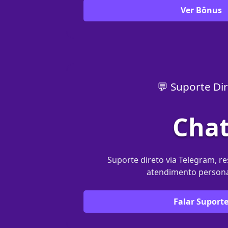
Ver Bônus
💬 Suporte Di
Cha
Suporte direto via Telegram, r
atendimento persona
Falar Suport