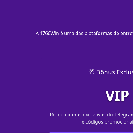
A 1766Win é uma das plataformas de entret
🎁 Bônus Exclu
VIP
Receba bônus exclusivos do Telegra
e códigos promocionai