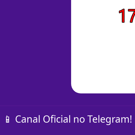
📱 Canal Oficial no Telegram!