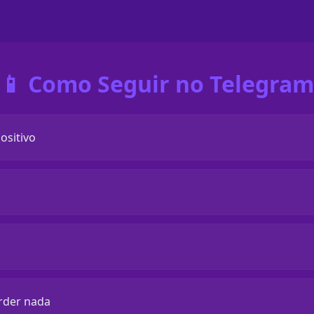
📱 Como Seguir no Telegram
ositivo
erder nada