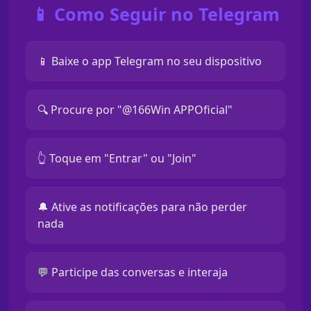
📱 Como Seguir no Telegram
📱 Baixe o app Telegram no seu dispositivo
🔍 Procure por "@166Win APPOficial"
👆 Toque em "Entrar" ou "Join"
🔔 Ative as notificações para não perder
nada
💬 Participe das conversas e interaja