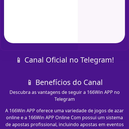
📱 Canal Oficial no Telegram!
📱 Benefícios do Canal
Descubra as vantagens de seguir a 166Win APP no
Telegram
A 166Win APP oferece uma variedade de jogos de azar
online e a 166Win APP Online Com possui um sistema
de apostas profissional, incluindo apostas em eventos