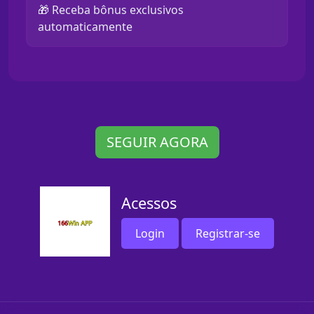
🎁 Receba bônus exclusivos
automaticamente
SEGUIR AGORA
Acessos
Login
Registrar-se