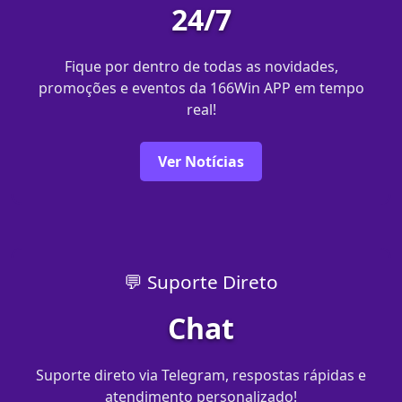
24/7
Fique por dentro de todas as novidades,
promoções e eventos da 166Win APP em tempo
real!
Ver Notícias
💬 Suporte Direto
Chat
Suporte direto via Telegram, respostas rápidas e
atendimento personalizado!