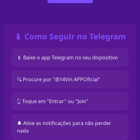
📱 Como Seguir no Telegram
📱 Baixe o app Telegram no seu dispositivo
🔍 Procure por "@14Vin APPOficial"
👆 Toque em "Entrar" ou "Join"
🔔 Ative as notificações para não perder
nada