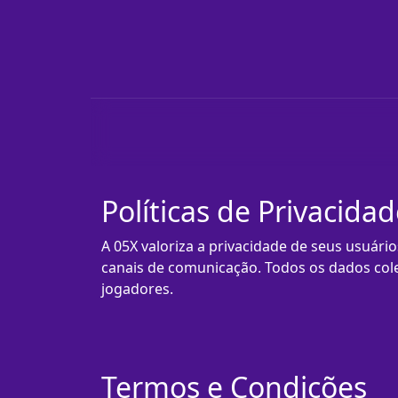
Políticas de Privacida
A 05X valoriza a privacidade de seus usuár
canais de comunicação. Todos os dados cole
jogadores.
Termos e Condições