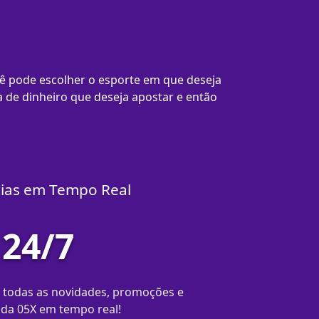
ocê pode escolher o esporte em que deseja
 de dinheiro que deseja apostar e então
cias em Tempo Real
24/7
e todas as novidades, promoções e
 da 05X em tempo real!