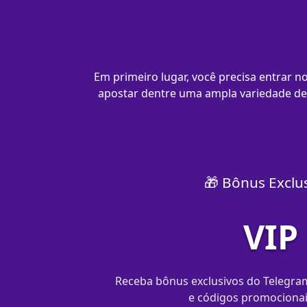
Em primeiro lugar, você precisa entrar n
apostar dentre uma ampla variedade de 
🎁 Bônus Exclu
VIP
Receba bônus exclusivos do Telegra
e códigos promocionai