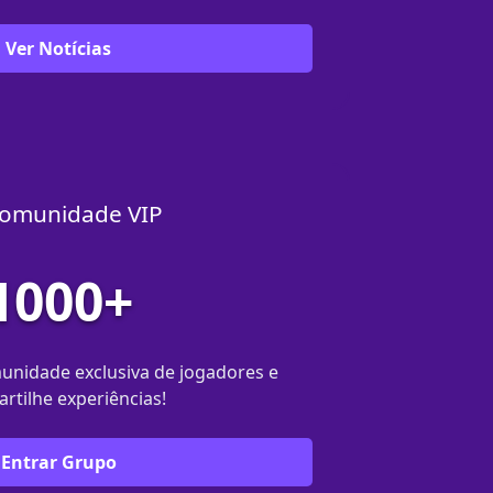
Ver Notícias
Comunidade VIP
1000+
unidade exclusiva de jogadores e
rtilhe experiências!
Entrar Grupo