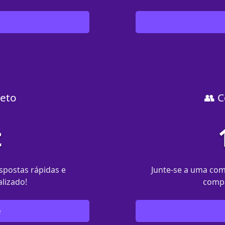
reto
👥 
t
espostas rápidas e
Junte-se a uma com
lizado!
compa
e