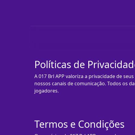
Políticas de Privacida
A 017 Brl APP valoriza a privacidade de se
nossos canais de comunicação. Todos os dad
jogadores.
Termos e Condições