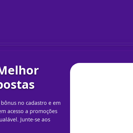
 Melhor
postas
r bônus no cadastro e em
tem acesso a promoções
ualável. Junte-se aos