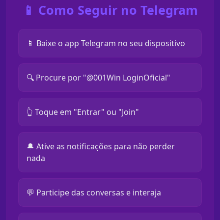
📱 Como Seguir no Telegram
📱 Baixe o app Telegram no seu dispositivo
🔍 Procure por "@001Win LoginOficial"
👆 Toque em "Entrar" ou "Join"
🔔 Ative as notificações para não perder
nada
💬 Participe das conversas e interaja