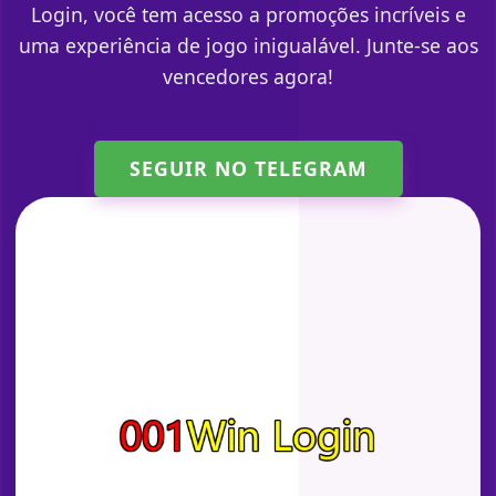
Login, você tem acesso a promoções incríveis e
uma experiência de jogo inigualável. Junte-se aos
vencedores agora!
SEGUIR NO TELEGRAM