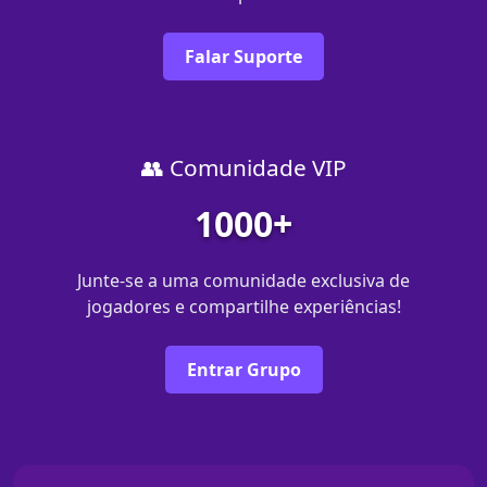
Falar Suporte
👥 Comunidade VIP
1000+
Junte-se a uma comunidade exclusiva de
jogadores e compartilhe experiências!
Entrar Grupo