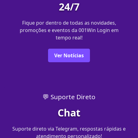
24/7
Fique por dentro de todas as novidades,
promoções e eventos da 001Win Login em
tempo real!
Ver Notícias
💬 Suporte Direto
Chat
Suporte direto via Telegram, respostas rápidas e
atendimento personalizado!