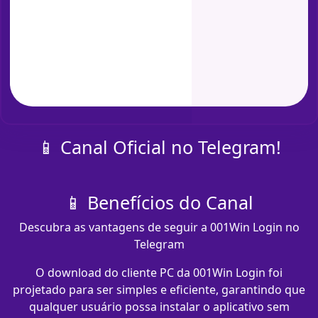
📱 Canal Oficial no Telegram!
📱 Benefícios do Canal
Descubra as vantagens de seguir a 001Win Login no
Telegram
O download do cliente PC da 001Win Login foi
projetado para ser simples e eficiente, garantindo que
qualquer usuário possa instalar o aplicativo sem