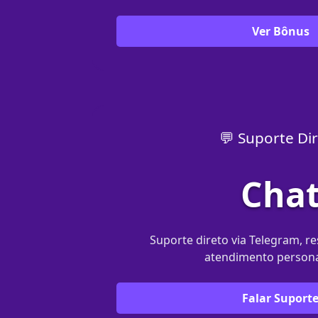
Ver Bônus
💬 Suporte Di
Cha
Suporte direto via Telegram, r
atendimento persona
Falar Suport