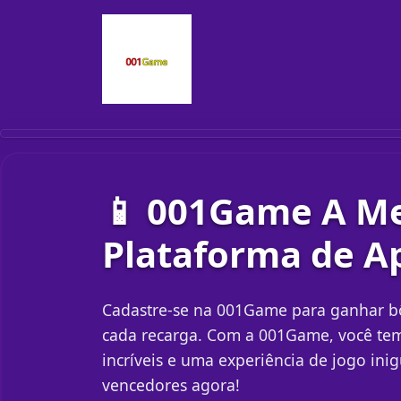
📱 001Game A M
Plataforma de A
Cadastre-se na 001Game para ganhar b
cada recarga. Com a 001Game, você te
incríveis e uma experiência de jogo inig
vencedores agora!