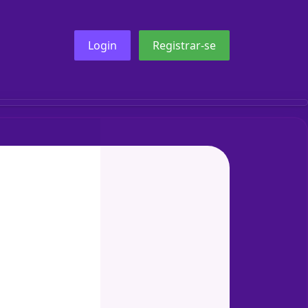
Login
Registrar-se