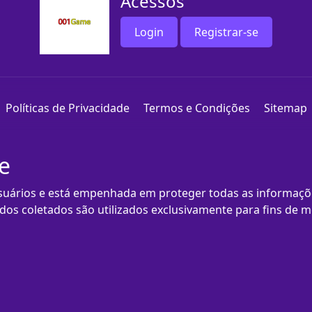
Acessos
Login
Registrar-se
Políticas de Privacidade
Termos e Condições
Sitemap
de
usuários e está empenhada em proteger todas as informaçõ
os coletados são utilizados exclusivamente para fins de m